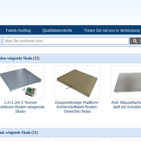
Fabrik-Ausflug
Qualitätskontrolle
Treten Sie mit uns in Verbindung
den-wiegende Skala
(32)
1.2×1.2m 3 Tonnen
Doppelstöckige Plattform-
Anti- Mäuseflac
rahtloser Boden-wiegende
Kohlenstoffstahl-Boden-
stuft mit Schutz
Skala-
Gewichts-Skala
nk-wiegende Skala
(31)