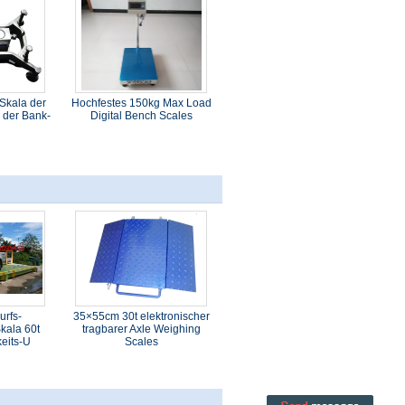
Skala der
Hochfestes 150kg Max Load
 der Bank-
Digital Bench Scales
urfs-
35×55cm 30t elektronischer
kala 60t
tragbarer Axle Weighing
eits-U
Scales