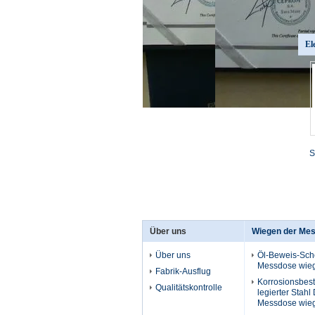
El
S
Über uns
Wiegen der Me
Über uns
Öl-Beweis-Sche
Messdose wieg
Fabrik-Ausflug
Korrosionsbes
Qualitätskontrolle
legierter Stahl 
Messdose wieg