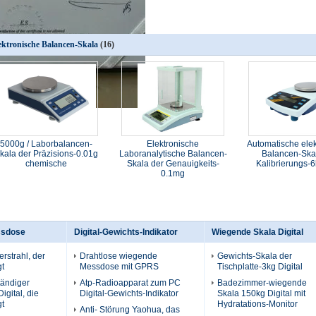
ektronische Balancen-Skala
(16)
5000g / Laborbalancen-
Elektronische
Automatische elek
kala der Präzisions-0.01g
Laboranalytische Balancen-
Balancen-Ska
chemische
Skala der Genauigkeits-
Kalibrierungs-6
0.1mg
ssdose
Digital-Gewichts-Indikator
Wiegende Skala Digital
rstrahl, der
Drahtlose wiegende
Gewichts-Skala der
t
Messdose mit GPRS
Tischplatte-3kg Digital
tändiger
Atp-Radioapparat zum PC
Badezimmer-wiegende
Digital, die
Digital-Gewichts-Indikator
Skala 150kg Digital mit
t
Hydratations-Monitor
Anti- Störung Yaohua, das