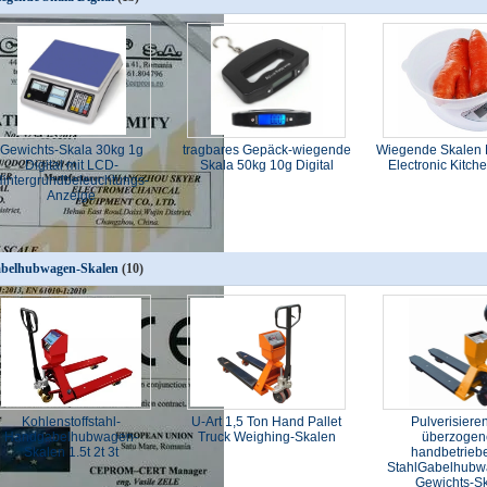
Gewichts-Skala 30kg 1g
tragbares Gepäck-wiegende
Wiegende Skalen 
Digital mit LCD-
Skala 50kg 10g Digital
Electronic Kitch
Hintergrundbeleuchtungs-
Anzeige
belhubwagen-Skalen
(10)
Kohlenstoffstahl-
U-Art 1,5 Ton Hand Pallet
Pulverisiere
Handgabelhubwagen-
Truck Weighing-Skalen
überzogen
Skalen 1.5t 2t 3t
handbetrieb
StahlGabelhubw
Gewichts-S