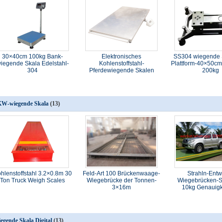
30×40cm 100kg Bank-
Elektronisches
SS304 wiegende 
iegende Skala Edelstahl-
Kohlenstoffstahl-
Plattform-40×50cm
304
Pferdewiegende Skalen
200kg
W-wiegende Skala
(13)
hlenstoffstahl 3.2×0.8m 30
Feld-Art 100 Brückenwaage-
Strahln-Entw
Ton Truck Weigh Scales
Wiegebrücke der Tonnen-
Wiegebrücken-S
3×16m
10kg Genauigk
egende Skala Digital
(13)