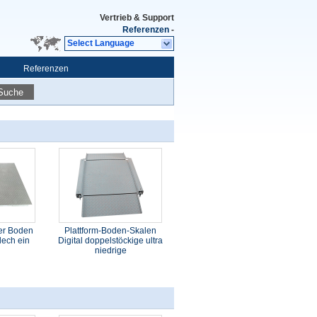
Vertrieb & Support
Referenzen
-
Select Language
Referenzen
Suche
her Boden
Plattform-Boden-Skalen
blech ein
Digital doppelstöckige ultra
niedrige