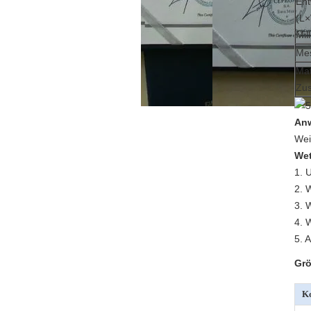
En
(L
Mil
Me
Mat
Zu
An
Wei
Wet
1. 
2. 
3. 
4. 
5. 
Grö
Ko