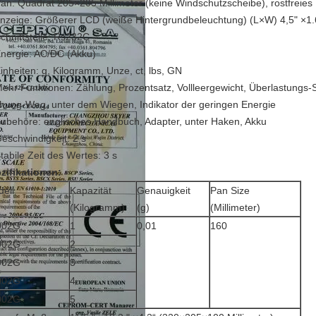
Pan: Quadrat 205×205 Millimeter (keine Windschutzscheibe), rostfreies
Anzeige: Größerer LCD (weiße Hintergrundbeleuchtung) (L×W) 4,5" ×1.6
Schnittstelle: Rs232C
Energie: AC/DC (Akku)
Einheiten: g, Kilogramm, Unze, ct, lbs, GN
Mehr Funktionen: Zählung, Prozentsatz, Vollleergewicht, Überlastungs-
hung-Weg, unter dem Wiegen, Indikator der geringen Energie
Zubehöre: englisches Handbuch, Adapter, unter Haken, Akku
Geschwindigkeit: 2 s
Stabile Zeit des Wertes: 3 s
zifikationen:
ell
Kapazität
Genauigkeit
Pan Size
(Kilogramm)
(g)
(Millimeter)
002G
1
0,01
160
002G
2
002G
3
002G
4
002G
5