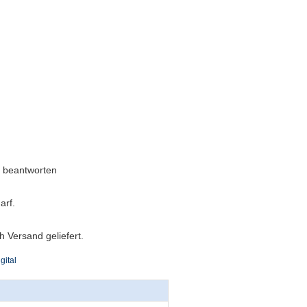
u beantworten
arf.
 Versand geliefert.
gital