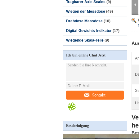
Tragbarer Axle Scales
(9)
Wiegen der Messdose
(49)
Drahtlose Messdose
(10)
Digital-Gewichts-Indikator
(17)
Wiegende Skala-Teile
(9)
Aus
Ich bin online Chat Jetzt
Ar
Da
St
Kontakt
He
Ve
he
Bescheinigung
Bes