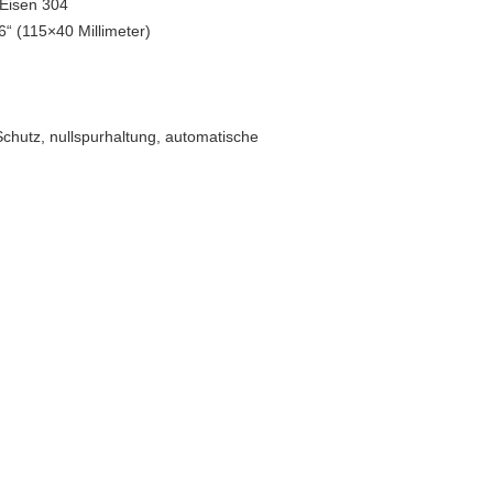
 Eisen 304
“ (115×40 Millimeter)
Schutz, nullspurhaltung, automatische