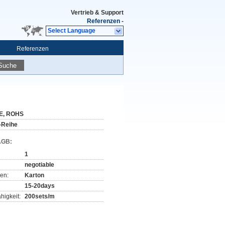
Vertrieb & Support
Referenzen
-
Select Language
Referenzen
Suche
E, ROHS
-Reihe
AGB:
1
negotiable
en:
Karton
15-20days
higkeit:
200sets/m