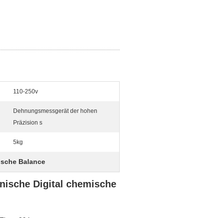
110-250v
Dehnungsmessgerät der hohen
Präzision s
5kg
tische Balance
nische Digital chemische