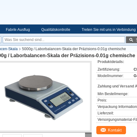
Fabrik-Ausflug
Qualitätskontrolle
Treten Sie mit uns in Verbindung
ncen-Skala
5000g / Laborbalancen-Skala der Präzisions-0.01g chemische
00g / Laborbalancen-Skala der Präzisions-0.01g chemische
Produktdetails:
Zertifizierung:
C
Modellnummer:
G
Zahlung und Versand 
Min Bestellmenge:
Preis:
Verpackung Information
Lieferzeit:
Versorgungsmaterial-Fä
Kontakt