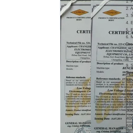
1. 
2. 
3. 
4. 
5. 
6. 
Dre
7. 
8. 
9. 
Spe
Mod
10
20
30
40
50