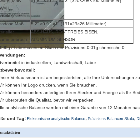
twurfs-Maß
11,6 " ×10.2 " ×4.3“ (320×205×100 Millimeter)
×W×H
limeter)
ssdose Maß
5,2" ×0.9 " ×1“ (131×23×26 Millimeter)
erieller
ABS-HAUS, ROSTFREIES EISEN,
sammenbruch
ALUMINIUM-SENSOR
wendungen:
tverbreitet in industriellem, Landwirtschaft, Labor
tbewerbsvorteil:
Unser Verkaufsmann ist am begeistertsten, alle Ihre Untersuchungen z
Wir können Ihr Logo drucken, wenn Sie brauchen.
Wir können besonders anfertigten Ihren Stecker und Energie als Ihr Bed
Wir überprüfen die Qualität, bevor wir verpacken.
Alle analytische Balance werden mit einer Garantie von 12 Monaten nach
,
,
ße und Tag:
Elektronische analytische Balance
Präzisions-Balancen-Skala
Di
ntaktdaten