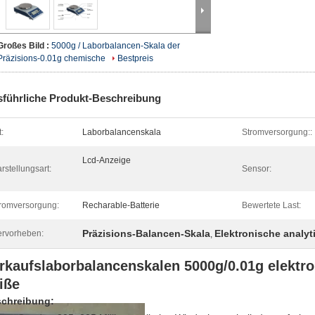
Großes Bild :
5000g / Laborbalancen-Skala der
Präzisions-0.01g chemische
Bestpreis
führliche Produkt-Beschreibung
t:
Laborbalancenskala
Stromversorgung::
Lcd-Anzeige
rstellungsart:
Sensor:
romversorgung:
Recharable-Batterie
Bewertete Last:
Präzisions-Balancen-Skala
Elektronische analy
rvorheben:
,
rkaufslaborbalancenskalen 5000g/0.01g elektro
iße
chreibung: