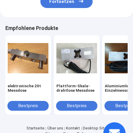
Fortsetzen
Empfohlene Produkte
elektronische 20t
Plattform-Skala-
Aluminiumlegi
Messdose
drahtlose Messdose
Einzelmessdos
Bestpreis
Bestpreis
Bestprei
Startseite
Über uns
Kontakt
Desktop Site