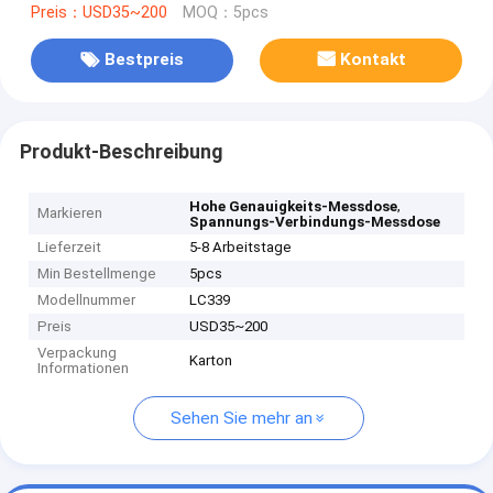
Preis：USD35~200
MOQ：5pcs
Bestpreis
Kontakt
Produkt-Beschreibung
,
Hohe Genauigkeits-Messdose
Markieren
Spannungs-Verbindungs-Messdose
Lieferzeit
5-8 Arbeitstage
Min Bestellmenge
5pcs
Modellnummer
LC339
Preis
USD35~200
Verpackung
Karton
Informationen
Sehen Sie mehr an