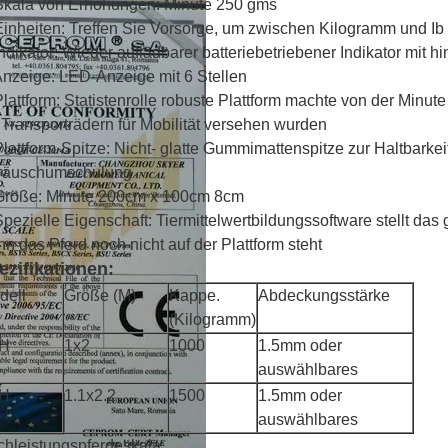
Skala von Erhöhungen: Minute 250 gms
Einheiten: Treffen Sie Vorsorge, um zwischen Kilogramm und I
Indikator: Wieder aufladbarer batteriebetriebener Indikator mit 
Anzeige: LED-Anzeige mit 6 Stellen
Plattform: Statistenrolle robuste Plattform machte von der Minute 
 Transporträdern für Mobilität versehen wurden
Plattform-Spitze: Nicht- glatte Gummimattenspitze zur Haltbarkei
räuschumschulung
Größe: Minute 200cm x 100cm 8cm
Spezielle Eigenschaft: Tiermittelwertbildungssoftware stellt das
n das Pferd noch nicht auf der Plattform steht
ezifikationen:
dell
Größe (M)
Kappe.
Abdeckungsstärke
(Kilogramm)
H
1x2
1000
1.5mm oder
auswählbares
H
1.1x2.2
1500
1.5mm oder
auswählbares
hleistungspferdeskala