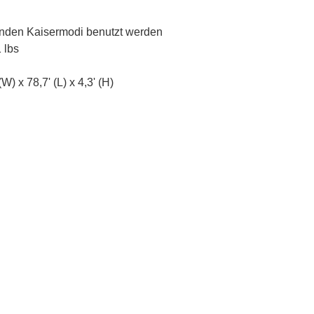
enden Kaisermodi benutzt werden
 lbs
W) x 78,7' (L) x 4,3' (H)