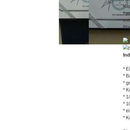
Kap
* v
ent
Pla
100
Ind
* E
* B
* 
* K
* 1
* 1
* e
* K