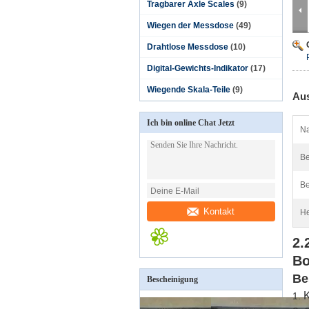
Tragbarer Axle Scales
(9)
Wiegen der Messdose
(49)
Drahtlose Messdose
(10)
Digital-Gewichts-Indikator
(17)
Wiegende Skala-Teile
(9)
Aus
Ich bin online Chat Jetzt
N
Be
Be
Kontakt
He
2.
Bo
Be
Bescheinigung
K
1.