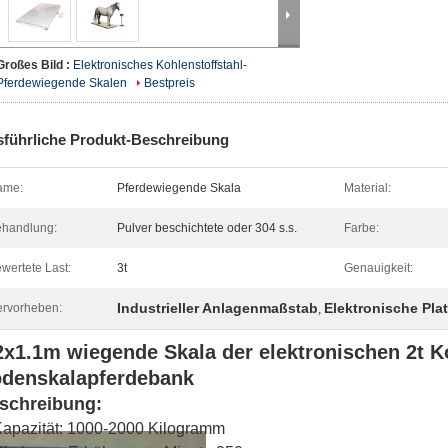
Großes Bild :
Elektronisches Kohlenstoffstahl-
Pferdewiegende Skalen
Bestpreis
führliche Produkt-Beschreibung
ame:
Pferdewiegende Skala
Material:
handlung:
Pulver beschichtete oder 304 s.s.
Farbe:
wertete Last:
3t
Genauigkeit:
Industrieller Anlagenmaßstab
Elektronische Pla
rvorheben:
,
2x1.1m wiegende Skala der elektronischen 2t Ko
denskalapferdebank
schreibung:
apazität: 1000-2000 Kilogramm