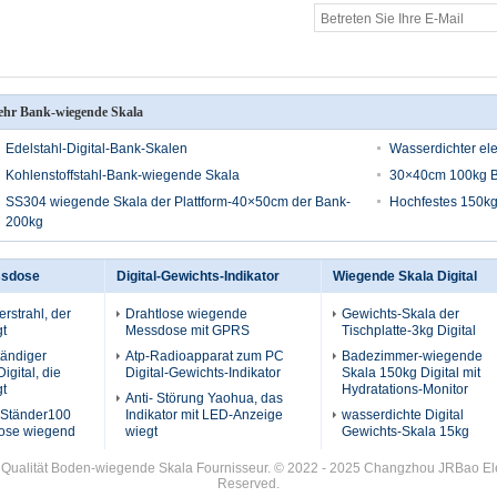
hr Bank-wiegende Skala
Edelstahl-Digital-Bank-Skalen
Wasserdichter el
Kohlenstoffstahl-Bank-wiegende Skala
30×40cm 100kg B
SS304 wiegende Skala der Plattform-40×50cm der Bank-
Hochfestes 150kg
200kg
ssdose
Digital-Gewichts-Indikator
Wiegende Skala Digital
rstrahl, der
Drahtlose wiegende
Gewichts-Skala der
t
Messdose mit GPRS
Tischplatte-3kg Digital
tändiger
Atp-Radioapparat zum PC
Badezimmer-wiegende
Digital, die
Digital-Gewichts-Indikator
Skala 150kg Digital mit
t
Hydratations-Monitor
Anti- Störung Yaohua, das
-Ständer100
Indikator mit LED-Anzeige
wasserdichte Digital
ose wiegend
wiegt
Gewichts-Skala 15kg
 Qualität Boden-wiegende Skala Fournisseur. © 2022 - 2025 Changzhou JRBao Elect
Reserved.