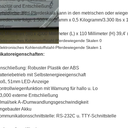
azität und Entschließung:
orbildliche JRH-Pferdeskala kann in den metrischen oder wieg
weder, wie folgt: 1.500 Kilogramm x 0,5 Kilogramm/3.300 lbs x 1
ttform:
0 Millimeter (W) x 2000 Millimeter (L) x 110 Millimeter (H) 39,4' (
ikatoreigenschaften:
inschließung: Robuster Plastik der ABS
atteriebetrieb mit Selbstenergieeigenschaft
groß, 51mm LED-Anzeige
ontrollwiegenfunktion mit Warnung für hallo u. Lo
/3,000 externe Entschließung
0mal/sek A-/Dumwandlungsgeschwindigkeit
ingebauter Akku
ommunikationsschnittstelle: RS-232C u. TTY-Schnittstelle