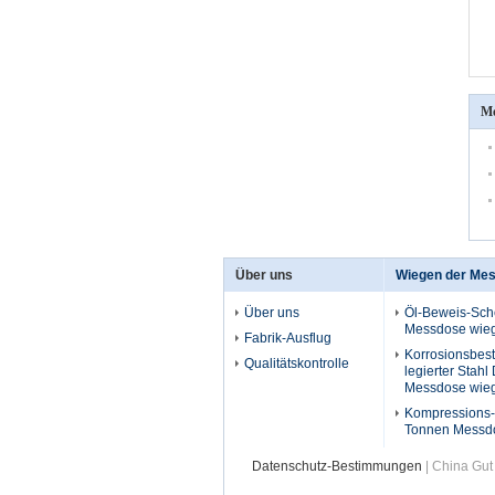
Me
Über uns
Wiegen der Me
Über uns
Öl-Beweis-Sche
Messdose wieg
Fabrik-Ausflug
Korrosionsbes
Qualitätskontrolle
legierter Stahl 
Messdose wieg
Kompressions
Tonnen Messd
Datenschutz-Bestimmungen
| China Gut