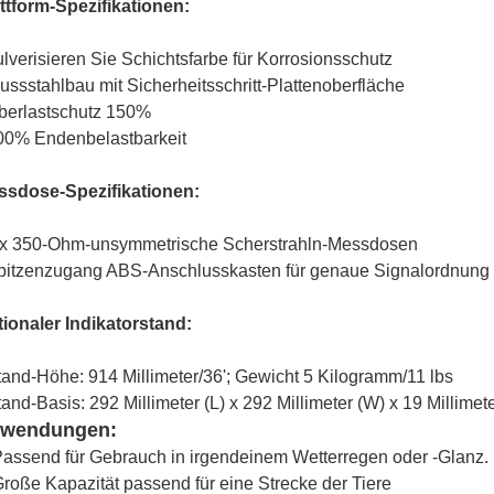
ttform-Spezifikationen:
ulverisieren Sie Schichtsfarbe für Korrosionsschutz
lussstahlbau mit Sicherheitsschritt-Plattenoberfläche
berlastschutz 150%
00% Endenbelastbarkeit
ssdose-Spezifikationen:
 x 350-Ohm-unsymmetrische Scherstrahln-Messdosen
pitzenzugang ABS-Anschlusskasten für genaue Signalordnung u
ionaler Indikatorstand:
tand-Höhe: 914 Millimeter/36'; Gewicht 5 Kilogramm/11 lbs
tand-Basis: 292 Millimeter (L) x 292 Millimeter (W) x 19 Millimeter
wendungen:
assend für Gebrauch in irgendeinem Wetterregen oder -Glanz.
roße Kapazität passend für eine Strecke der Tiere