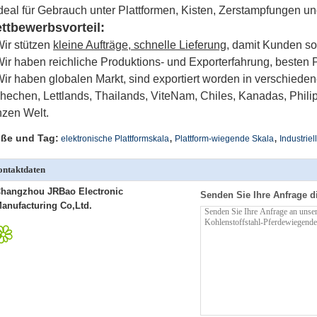
deal für Gebrauch unter Plattformen, Kisten, Zerstampfungen u
ttbewerbsvorteil:
ir stützen
kleine Aufträge, schnelle Lieferung,
damit Kunden sog
ir haben reichliche Produktions- und Exporterfahrung, besten P
ir haben globalen Markt, sind exportiert worden in verschiede
hechen, Lettlands, Thailands, ViteNam, Chiles, Kanadas, Philip
zen Welt.
,
,
ße und Tag:
elektronische Plattformskala
Plattform-wiegende Skala
Industrie
ntaktdaten
hangzhou JRBao Electronic
Senden Sie Ihre Anfrage d
anufacturing Co,Ltd.