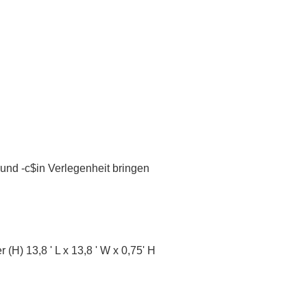
nd -c$in Verlegenheit bringen
 (H) 13,8 ' L x 13,8 ' W x 0,75' H