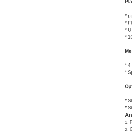
Pla
* p
* F
* Ü
* 1
Me
* 4
* S
Opt
* S
* S
An
P
1.
G
2.