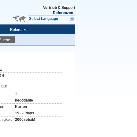
Vertrieb & Support
Referenzen
-
Select Language
Referenzen
Suche
E
RH
AGB:
1
negotiable
en:
Karton
15~20days
higkeit:
2000sets/M