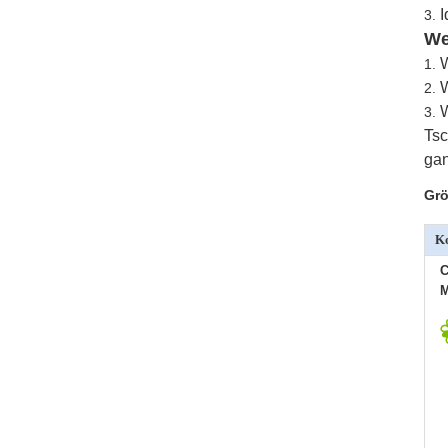
I
3.
We
W
1.
W
2.
W
3.
Tsc
gan
Grö
Ko
C
M