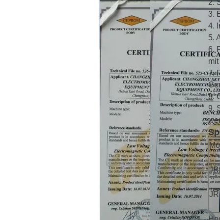
2. 
3. 
4. 
5. 
6. 
mit
7. 
Ge
8. 
9. 
wen
Sp
Mo
JR
JR
Hoc