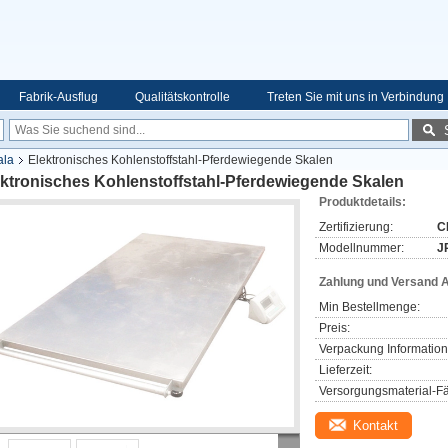
Fabrik-Ausflug
Qualitätskontrolle
Treten Sie mit uns in Verbindung
ala
Elektronisches Kohlenstoffstahl-Pferdewiegende Skalen
ektronisches Kohlenstoffstahl-Pferdewiegende Skalen
Produktdetails:
Zertifizierung:
C
Modellnummer:
J
Zahlung und Versand 
Min Bestellmenge:
Preis:
Verpackung Information
Lieferzeit:
Versorgungsmaterial-Fä
Kontakt