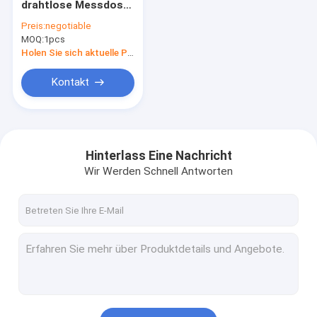
drahtlose Messdose
Elektronische Balancen-Skala
für Brückenwaage-
Preis:
negotiable
Wiegebrücke
MOQ:
Digital Crane Scale
1pcs
Holen Sie sich aktuelle Preis
Tragbarer Axle Scales
Kontakt
Wiegen der Messdose
Drahtlose Messdose
Hinterlass Eine Nachricht
Digital-Gewichts-Indikator
Wir Werden Schnell Antworten
Wiegende Skala-Teile