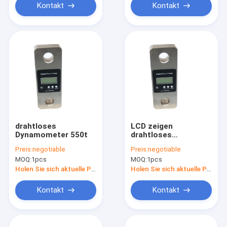
Kontakt
Kontakt
drahtloses
LCD zeigen
Dynamometer 550t
drahtloses
Dynamometer 500t
Preis:
negotiable
Preis:
negotiable
an
MOQ:
1pcs
MOQ:
1pcs
Holen Sie sich aktuelle Preis
Holen Sie sich aktuelle Preis
Kontakt
Kontakt