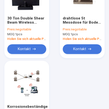
Fabrik-Ausflug
Qualitätskontrolle
30 Ton Double Shear
drahtlose 5t
Beam Wireless
Messdose für Boden-
Treten Sie mit uns in Verbindung
Messdose
Skalen
Preis:
negotiable
Preis:
negotiable
MOQ:
1pcs
MOQ:
1pcs
Fordern Sie ein Zitat
Holen Sie sich aktuelle Preis
Holen Sie sich aktuelle Preis
Kontakt
Kontakt
Boden-wiegende Skala
Bank-wiegende Skala
LKW-wiegende Skala
Wiegende Skala Digital
Gabelhubwagen-Skalen
Korrosionsbeständige