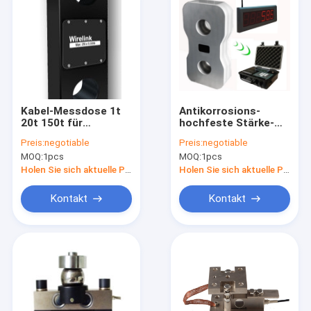
Kabel-Messdose 1t
Antikorrosions-
20t 150t für
hochfeste Stärke-
Anwendungen an
drahtlose Messdose
Preis:
negotiable
Preis:
negotiable
Land
MOQ:
1pcs
MOQ:
1pcs
Holen Sie sich aktuelle Preis
Holen Sie sich aktuelle Preis
Kontakt
Kontakt
Haus
Produkte
Über uns