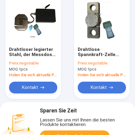
Drahtloser legierter
Drahtlose
Stahl, der Messdose-
Spannkraft-Zelle
Sensor wiegt
Digital mit LCD-
Preis:
negotiable
Preis:
negotiable
Anzeige
MOQ:
1pcs
MOQ:
1pcs
Holen Sie sich aktuelle Preis
Holen Sie sich aktuelle Preis
Kontakt
Kontakt
Sparen Sie Zeit
Lassen Sie uns mit Ihnen die besten
Produkte kontaktieren.