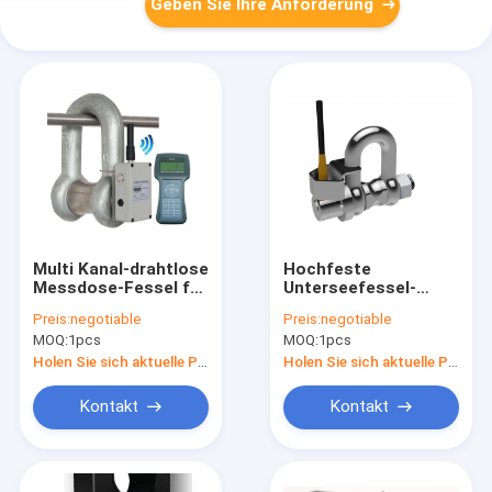
Geben Sie Ihre Anforderung
Multi Kanal-drahtlose
Hochfeste
Messdose-Fessel für
Unterseefessel-
Dosierwaage
Messdose
Preis:
negotiable
Preis:
negotiable
MOQ:
1pcs
MOQ:
1pcs
Holen Sie sich aktuelle Preis
Holen Sie sich aktuelle Preis
Kontakt
Kontakt