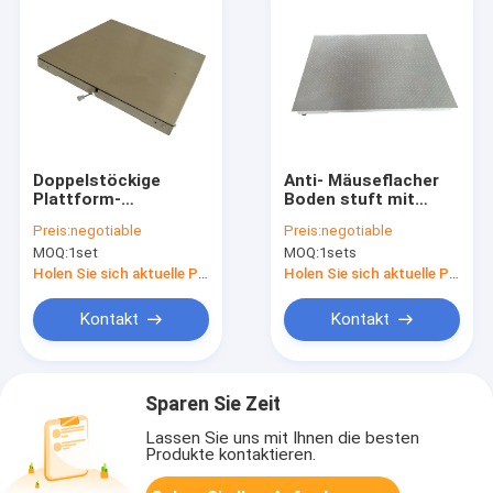
Doppelstöckige
Anti- Mäuseflacher
Plattform-
Boden stuft mit
Kohlenstoffstahl-
Schutzblech ein
Preis:
negotiable
Preis:
negotiable
Boden-Gewichts-
MOQ:
1set
MOQ:
1sets
Skala
Holen Sie sich aktuelle Preis
Holen Sie sich aktuelle Preis
Kontakt
Kontakt
Sparen Sie Zeit
Lassen Sie uns mit Ihnen die besten
Produkte kontaktieren.