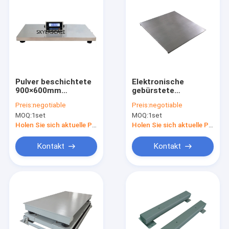
Pulver beschichtete
Elektronische
900×600mm
gebürstete
wiegende Skalen
Edelstahl-Plattform-
Preis:
negotiable
Preis:
negotiable
Boden-300kg
Skala
MOQ:
1set
MOQ:
1set
Holen Sie sich aktuelle Preis
Holen Sie sich aktuelle Preis
Kontakt
Kontakt
Haus
Produkte
Über uns