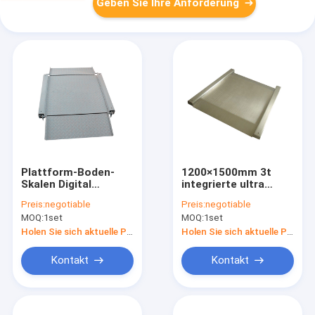
Geben Sie Ihre Anforderung
Plattform-Boden-
1200×1500mm 3t
Skalen Digital
integrierte ultra
doppelstöckige ultra
niedriger Boden-
Preis:
negotiable
Preis:
negotiable
niedrige
wiegende Skalen
MOQ:
1set
MOQ:
1set
Holen Sie sich aktuelle Preis
Holen Sie sich aktuelle Preis
Kontakt
Kontakt