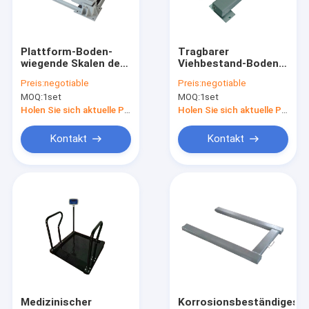
Fabrik-Ausflug
Qualitätskontrolle
Plattform-Boden-
Tragbarer
wiegende Skalen der
Viehbestand-Boden-
Treten Sie mit uns in Verbindung
Doppelschicht-20t
wiegende Skalen
Preis:
negotiable
Preis:
negotiable
MOQ:
1set
MOQ:
1set
Fordern Sie ein Zitat
Holen Sie sich aktuelle Preis
Holen Sie sich aktuelle Preis
Kontakt
Kontakt
Boden-wiegende Skala
Bank-wiegende Skala
LKW-wiegende Skala
Wiegende Skala Digital
Gabelhubwagen-Skalen
Medizinischer
Korrosionsbeständiges