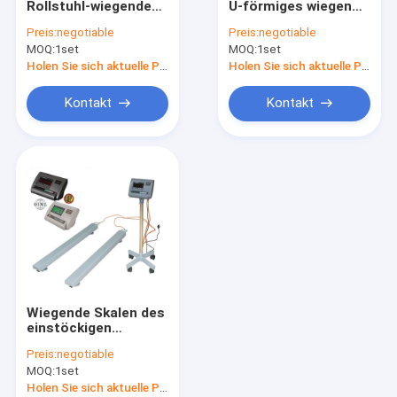
Rollstuhl-wiegende
U-förmiges wiegen
Elektronische Balancen-Skala
Skalen des
Strahln-Skalen
Preis:
negotiable
Preis:
negotiable
Krankenhaus-
MOQ:
Digital Crane Scale
1set
MOQ:
1set
Gebrauchs-1000kg
Holen Sie sich aktuelle Preis
Holen Sie sich aktuelle Preis
Tragbarer Axle Scales
Kontakt
Kontakt
Wiegen der Messdose
Drahtlose Messdose
Digital-Gewichts-Indikator
Wiegende Skala-Teile
Wiegende Skalen des
einstöckigen
tragbaren Boden-
Preis:
negotiable
SUS304
MOQ:
1set
Holen Sie sich aktuelle Preis