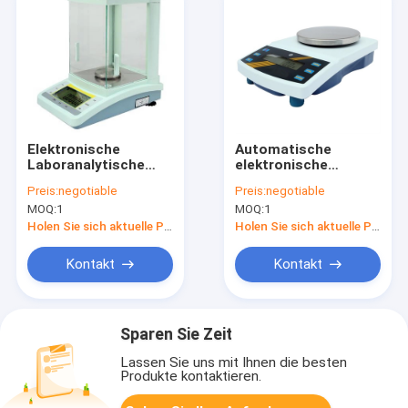
Elektronische
Automatische
Laboranalytische
elektronische
Balancen-Skala der
Balancen-Skala der
Preis:
negotiable
Preis:
negotiable
Genauigkeits-0.1mg
Kalibrierungs-6kg
MOQ:
1
MOQ:
1
0.1g
Holen Sie sich aktuelle Preis
Holen Sie sich aktuelle Preis
Kontakt
Kontakt
Sparen Sie Zeit
Lassen Sie uns mit Ihnen die besten
Produkte kontaktieren.