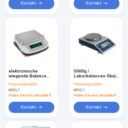
Kontakt
Kontakt
elektronische
5000g /
wiegende Balance
Laborbalancen-Skala
1500g 0.1g
der Präzisions-0.01g
Preis:
negotiable
Preis:
negotiable
chemische
MOQ:
1
MOQ:
1
Holen Sie sich aktuelle Preis
Holen Sie sich aktuelle Preis
Kontakt
Kontakt