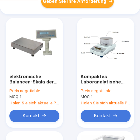
Geben Sie Ihre Anforderung
elektronische
Kompaktes
Balancen-Skala der
Laboranalytische
Präzisions-0.1g mit
Balance der
Preis:
negotiable
Preis:
negotiable
LCD-Anzeige
Präzisions-0.001g
MOQ:
1
MOQ:
1
Holen Sie sich aktuelle Preis
Holen Sie sich aktuelle Preis
Kontakt
Kontakt