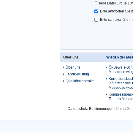
Jede Datei Größe 10
Bitte antworten Sie 
Bitte schicken Sie m
Über uns
Wiegen der Me
Über uns
Öl-Beweis-Sche
Messdose wieg
Fabrik-Ausflug
Korrosionsbes
Qualitätskontrolle
legierter Stahl 
Messdose wieg
Kompressions
Tonnen Messd
Datenschutz-Bestimmungen
| China Gut