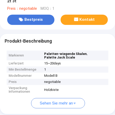
2t 3t
Preis：negotiable
MOQ：1
Bestpreis
Kontakt
Produkt-Beschreibung
,
Paletten-wiegende Skalen
Markieren
Palette Jack Scale
Lieferzeit
15~20days
Min Bestellmenge
1
Modellnummer
Modell B
Preis
negotiable
Verpackung
Holzkiste
Informationen
Sehen Sie mehr an