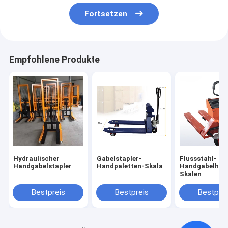
Fortsetzen
Empfohlene Produkte
Hydraulischer
Gabelstapler-
Flussstahl-
Handgabelstapler
Handpaletten-Skala
Handgabelhub
Skalen
Bestpreis
Bestpreis
Bestprei