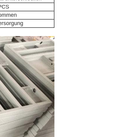
PCS
kommen
ersorgung