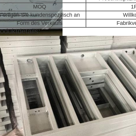
MOQ
1
Fertigen Sie kundenspezifisch an
Will
Form des Verkaufs
Fabrikv
oduktdetails: