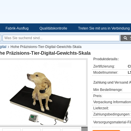
Fabrik-Ausflug
Qualitätskontrolle
Treten Sie mit uns in Verbindung
ital
Hohe Präzisions-Tier-Digital-Gewichts-Skala
e Präzisions-Tier-Digital-Gewichts-Skala
Produktdetails:
Zertifizierung:
C
Modellnummer:
L
Zahlung und Versand 
Min Bestellmenge:
Preis:
Verpackung Information
Lieferzeit:
Zahlungsbedingungen:
Versorgungsmaterial-Fä