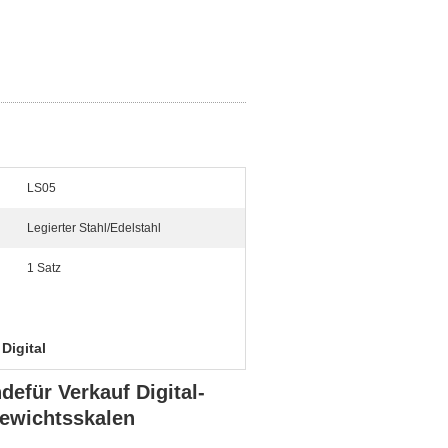
LS05
Legierter Stahl/Edelstahl
1 Satz
Digital
efür Verkauf Digital-
Gewichtsskalen