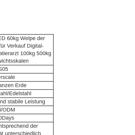
LED 60kg Welpe der
ür Verkauf Digital-
atierarzt 100kg 500kg
ichtsskalen
S05
rscale
ganzen Erde
tahl/Edelstahl
nd stabile Leistung
/ODM
0Days
entsprechend der
t unterschiedlich