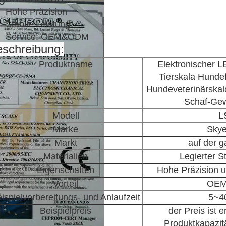
Hohe Präzision
Stabile Leistung
Service: OEM&ODM
schreibung:
Produktname
Elektronischer 
Tierskala Hundef
Hundeveterinärskal
Schaf-Gew
Modell
L
Marke
Skye
Markt
auf der 
Materialien
Legierter S
Eigenschaften
Hohe Präzision u
Vorteil
OEM
ispielvorbereitungs- und Anlaufzeit
5~4
Beispielpreis
der Preis ist 
Produktkapazitä