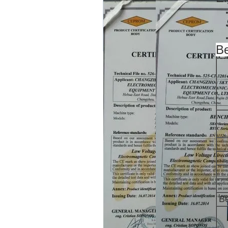
Be
Be