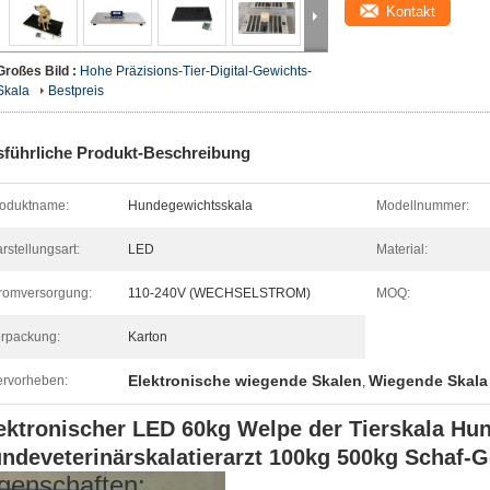
Kontakt
Großes Bild :
Hohe Präzisions-Tier-Digital-Gewichts-
Skala
Bestpreis
führliche Produkt-Beschreibung
oduktname:
Hundegewichtsskala
Modellnummer:
rstellungsart:
LED
Material:
romversorgung:
110-240V (WECHSELSTROM)
MOQ:
rpackung:
Karton
Elektronische wiegende Skalen
Wiegende Skala 
rvorheben:
,
ektronischer LED 60kg Welpe der Tierskala Hund
ndeveterinärskalatierarzt 100kg 500kg Schaf-
genschaften: