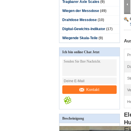
Tragbarer Axle Scales
(9)
Wiegen der Messdose
(49)
Drahtlose Messdose
(10)
Digital-Gewichts-Indikator
(17)
Wiegende Skala-Teile
(9)
Aus
Ich bin online Chat Jetzt
Pr
Da
St
Kontakt
Ve
He
El
Bescheinigung
Hu
Ei