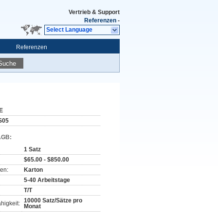
Vertrieb & Support
Referenzen
-
Select Language
Referenzen
Suche
E
S05
AGB:
1 Satz
$65.00 - $850.00
en:
Karton
5-40 Arbeitstage
T/T
10000 Satz/Sätze pro
higkeit:
Monat