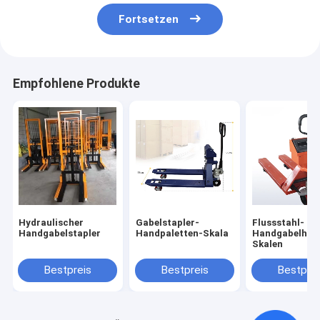
Fortsetzen
Empfohlene Produkte
Hydraulischer
Gabelstapler-
Flussstahl-
Handgabelstapler
Handpaletten-Skala
Handgabelhub
Skalen
Bestpreis
Bestpreis
Bestprei