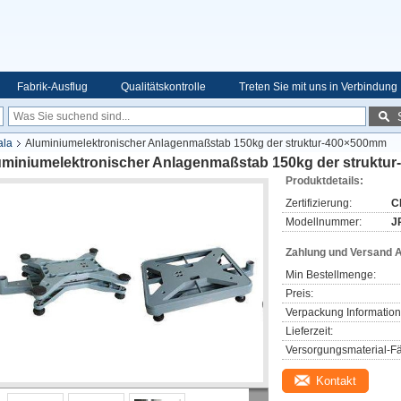
Fabrik-Ausflug
Qualitätskontrolle
Treten Sie mit uns in Verbindung
ala
Aluminiumelektronischer Anlagenmaßstab 150kg der struktur-400×500mm
uminiumelektronischer Anlagenmaßstab 150kg der struktu
Produktdetails:
Zertifizierung:
C
Modellnummer:
J
Zahlung und Versand 
Min Bestellmenge:
Preis:
Verpackung Information
Lieferzeit:
Versorgungsmaterial-Fä
Kontakt