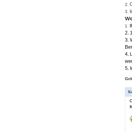
G
2.
I
3.
We
I
1.
2. 
3. 
Ber
4. 
wen
5. 
Grö
Ko
C
M