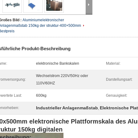
Großes Bild :
Aluminiumelektronischer
Anlagenmaßstab 150kg der struktur-400×500mm
Bestpreis
führliche Produkt-Beschreibung
ame:
elektronische Bankskalen
Material:
Wechselstrom 220V/50Hz oder
romversorgung:
Darstellungsart:
110V/60HZ
wertete Last:
600kg
Genauigkeit:
Industrieller Anlagenmaßstab
Elektronische Pla
rvorheben:
,
0x500mm elektronische Plattformskala des A
ruktur 150kg digitalen
schreibung: