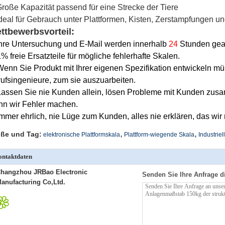
roße Kapazität passend für eine Strecke der Tiere
deal für Gebrauch unter Plattformen, Kisten, Zerstampfungen u
ttbewerbsvorteil:
hre Untersuchung und E-Mail werden innerhalb
24
Stunden gean
1% freie Ersatzteile für mögliche fehlerhafte Skalen.
Wenn Sie Produkt mit Ihrer eigenen Spezifikation entwickeln mü
ufsingenieure, zum sie auszuarbeiten.
Lassen Sie nie Kunden allein, lösen Probleme mit Kunden zusa
n wir Fehler machen.
Immer ehrlich, nie Lüge zum Kunden, alles nie erklären, das wir
,
,
ße und Tag:
elektronische Plattformskala
Plattform-wiegende Skala
Industrie
ntaktdaten
hangzhou JRBao Electronic
Senden Sie Ihre Anfrage d
anufacturing Co,Ltd.