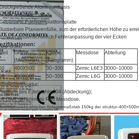
 Druckgießende Aluminiumbasis
 Leicht und dauerhaft
 Gebürstete Edelstahlplattformplatte
 Justierbare Planierenfüße, zum der erforderlichen Höhe zu err
 Entwarf wissenschaftlich Fehleranpassung der vier Ecken
ezifikationen:
dell
Größe
Kappe.
Messdose
Abteilung
(Millimeter)
(Kilogramm)
50
400X500
30~300
Zemic L6E3
3000~10000
60
450X600
50~300
Zemic L6G
3000~10000
Aluminiumstruktur;
Plattform des Edelstahls 304 (Abdeckung);
mit OIML genehmigte R60 Messdose.