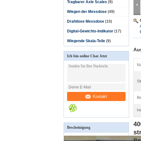
Tragbarer Axle Scales
(9)
Wiegen der Messdose
(49)
Drahtlose Messdose
(10)
Digital-Gewichts-Indikator
(17)
Wiegende Skala-Teile
(9)
Aus
Ich bin online Chat Jetzt
N
St
Kontakt
Be
He
40
Bescheinigung
st
Be