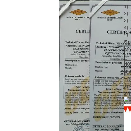
1).
2).
3).
4).
5).
Sp
Mo
40
45
1)
2) 
3)