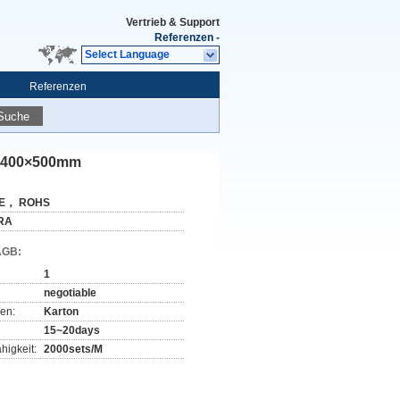
Vertrieb & Support
Referenzen
-
Select Language
Referenzen
Suche
r-400×500mm
E， ROHS
RA
AGB:
1
negotiable
en:
Karton
15~20days
higkeit:
2000sets/M