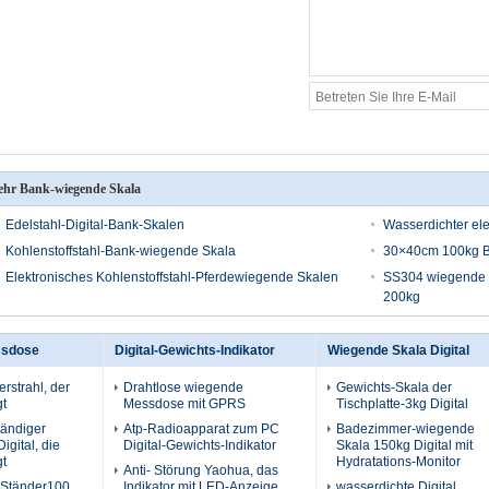
hr Bank-wiegende Skala
Edelstahl-Digital-Bank-Skalen
Wasserdichter el
Kohlenstoffstahl-Bank-wiegende Skala
30×40cm 100kg B
Elektronisches Kohlenstoffstahl-Pferdewiegende Skalen
SS304 wiegende S
200kg
ssdose
Digital-Gewichts-Indikator
Wiegende Skala Digital
rstrahl, der
Drahtlose wiegende
Gewichts-Skala der
t
Messdose mit GPRS
Tischplatte-3kg Digital
tändiger
Atp-Radioapparat zum PC
Badezimmer-wiegende
Digital, die
Digital-Gewichts-Indikator
Skala 150kg Digital mit
t
Hydratations-Monitor
Anti- Störung Yaohua, das
-Ständer100
Indikator mit LED-Anzeige
wasserdichte Digital