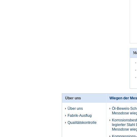
Me
Über uns
Wiegen der Me
Über uns
Öl-Beweis-Sche
Messdose wieg
Fabrik-Ausflug
Korrosionsbes
Qualitätskontrolle
legierter Stahl 
Messdose wieg
Kompressions