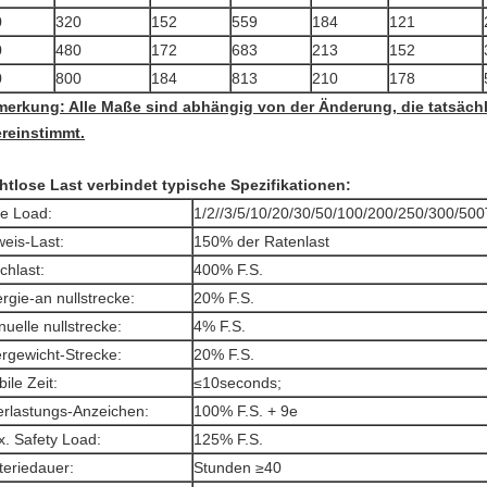
0
320
152
559
184
121
0
480
172
683
213
152
0
800
184
813
210
178
erkung: Alle Maße sind abhängig von der Änderung, die tatsäch
reinstimmt.
htlose Last verbindet typische Spezifikationen:
e Load:
1/2//3/5/10/20/30/50/100/200/250/300/50
eis-Last:
150% der Ratenlast
chlast:
400% F.S.
rgie-an nullstrecke:
20% F.S.
uelle nullstrecke:
4% F.S.
rgewicht-Strecke:
20% F.S.
bile Zeit:
≤10seconds;
rlastungs-Anzeichen:
100% F.S. + 9e
. Safety Load:
125% F.S.
teriedauer:
Stunden ≥40