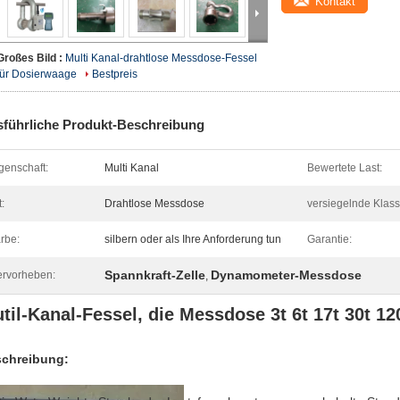
Kontakt
Großes Bild :
Multi Kanal-drahtlose Messdose-Fessel
für Dosierwaage
Bestpreis
führliche Produkt-Beschreibung
genschaft:
Multi Kanal
Bewertete Last:
t:
Drahtlose Messdose
versiegelnde Klass
rbe:
silbern oder als Ihre Anforderung tun
Garantie:
Spannkraft-Zelle
Dynamometer-Messdose
rvorheben:
,
til-Kanal-Fessel, die Messdose 3t 6t 17t 30t 12
chreibung: