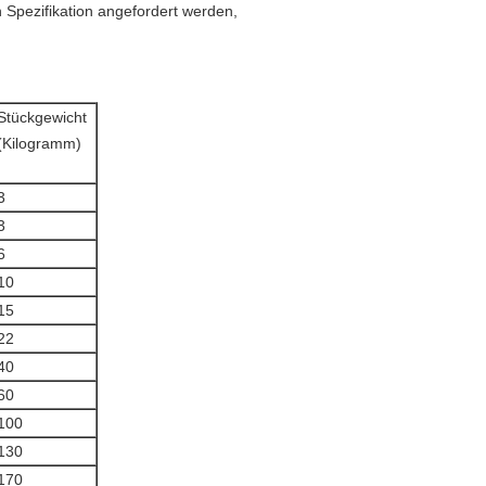
Spezifikation angefordert werden,
Stückgewicht
(Kilogramm)
3
3
6
10
15
22
40
60
100
130
170