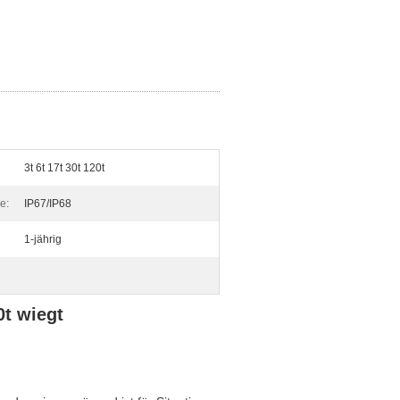
3t 6t 17t 30t 120t
e:
IP67/IP68
1-jährig
0t wiegt