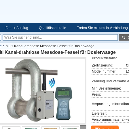
Fabrik-Ausflug
Qualitätskontrolle
Treten Sie mit uns in Verbindung
e
Multi Kanal-drahtlose Messdose-Fessel für Dosierwaage
lti Kanal-drahtlose Messdose-Fessel für Dosierwaage
Produktdetails:
Zertifizierung:
C
Modellnummer:
L
Zahlung und Versand 
Min Bestellmenge:
Preis:
Verpackung Information
Lieferzeit:
Versorgungsmaterial-Fä