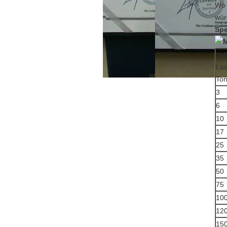
Wo 
wür
Spe
Vol
Las
To
3
6
10
17
25
35
50
75
10
12
15