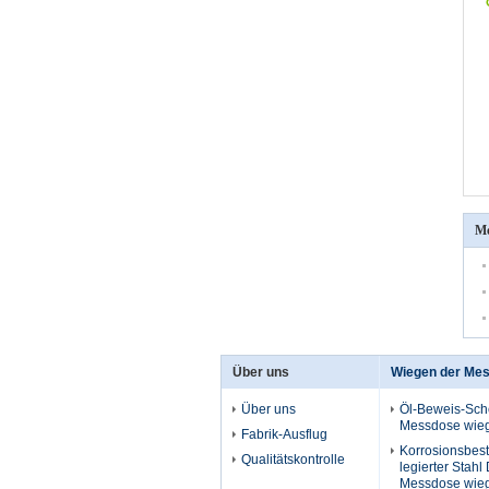
Me
Über uns
Wiegen der Me
Über uns
Öl-Beweis-Sche
Messdose wieg
Fabrik-Ausflug
Korrosionsbes
Qualitätskontrolle
legierter Stahl 
Messdose wieg