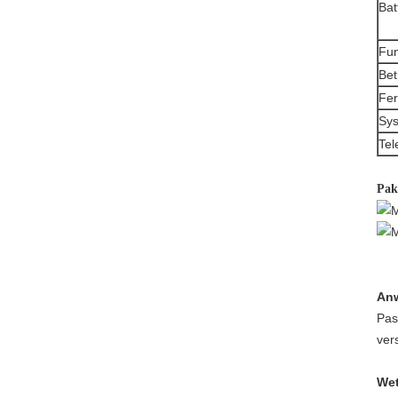
Bat
Fun
Bet
Fer
Sys
Tel
Pak
An
Pas
ver
Wet