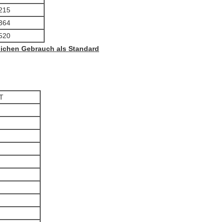
215
364
520
lichen Gebrauch als Standard
0T