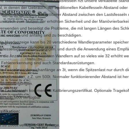
ie WaterWeights-Strecke der Lastsfesseln nzt unsere verkabelte Standa
al, in denen der Gebrauch der traditionellen Kabelfesseln Abstand o
 Sicherheitsgründen, ein größerer Abstand zwischen den Lastsfesseln un
zusätzlich zum Nutzen der erhöhten Sicherheit und der Manövrierbarkeit
verwenden und beseitigt die Probleme, die mit langen Längen des Schle
akt werden und anfällig sind zu beschädigen.
Die Handanzeige kann bis 20 verschiedene Wandlerparameter speichern,
tsfesselsignale unterzubringen, und durch die Anwendung eines Empfä
n die Anzahl von überwachten Wandlern auf so vieles wie 32 erhöht wer
 Fehlererkennung sind auch Standardausrüstungen.
Die Fesselmessbereichanfänge an 3t, wenn die Spitzenlast nur durch die
selschmieden, z.Z. um 500t. Normaler funktionierender Abstand ist h
riebsbedingungen.
Alle Lastsfesseln kommen mit Kalibrierungszertifikat. Optionale Tragekof
ertung 500t verfügbar.
zifikation:
t zu 1000t verfügbar auf Anfrage.