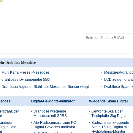
hr Drahtlose Messdose
Multi Kanal-Fessel-Messdose
Messgerät-draht
drahtloses Dynamometer 550t
LCD zeigen draht
Drahtloser legierter Stahl, der Messdose-Sensor wiegt
Drahtlose Spannkr
ssdose
Digital-Gewichts-Indikator
Wiegende Skala Digital
rstrahl, der
Drahtlose wiegende
Gewichts-Skala der
t
Messdose mit GPRS
Tischplatte-3kg Digital
tändiger
Atp-Radioapparat zum PC
Badezimmer-wiegende
Digital, die
Digital-Gewichts-Indikator
Skala 150kg Digital mit
t
Hydratations-Monitor