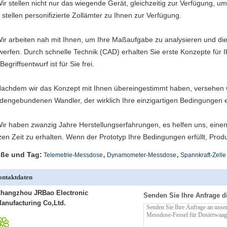
ir stellen nicht nur das wiegende Gerät, gleichzeitig zur Verfügung,
 stellen personifizierte Zollämter zu Ihnen zur Verfügung.
ir arbeiten nah mit Ihnen, um Ihre Maßaufgabe zu analysieren und 
werfen. Durch schnelle Technik (CAD) erhalten Sie erste Konzepte für I
Begriffsentwurf ist für Sie frei.
achdem wir das Konzept mit Ihnen übereingestimmt haben, versehen wi
dengebundenen Wandler, der wirklich Ihre einzigartigen Bedingungen er
ir haben zwanzig Jahre Herstellungserfahrungen, es helfen uns, einen 
zen Zeit zu erhalten. Wenn der Prototyp Ihre Bedingungen erfüllt, Prod
,
,
ße und Tag:
Telemetrie-Messdose
Dynamometer-Messdose
Spannkraft-Zelle
ntaktdaten
hangzhou JRBao Electronic
Senden Sie Ihre Anfrage d
anufacturing Co,Ltd.