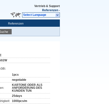
Vertrieb & Support
Referenzen
-
Select Language
Referenzen
Suche
E
S02W
AGB:
1pcs
negotiable
KARTONE ODER ALS
en:
ANFORDERUNG DES
KUNDEN TUN
25days
higkeit:
1000pcs/m