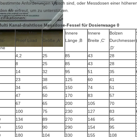
bestimmte Anforderungen kritisch sind, oder Messdosen einer höheren 
den wir erfreut, um zu unterstützen.
zifikationen:
le
Tonne Max.
Normale
Innere
Innere
Bolzen
ts-
Proof Load
Größe ‚A‘
Länge ‚B
Breite ‚C‘
Durchmesser
nne
‚D‘
4,2
25
85
43
28
8
25
85
43
28
14
32
95
51
35
23
38
125
60
41
34
45
150
74
51
47
50
170
83
57
67
65
200
105
70
100
75
230
127
83
0
134
89
270
146
95
0
150
90
290
154
95
0
180
104
330
155
108