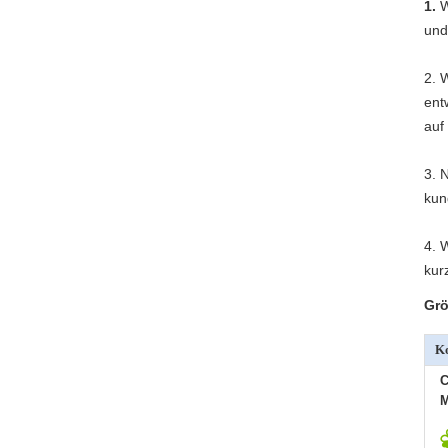
1.
W
und
2.
W
ent
auf 
3.
N
kun
4.
W
kur
Grö
Ko
C
M