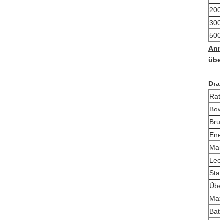
20
30
50
Anm
übe
Dra
Rat
Bew
Bru
Ene
Man
Lee
Sta
Übe
Max
Bat