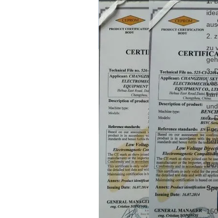
1.
D
ide
aus
2. 
zu 
geh
3. 
Las
kan
und
4. 
Fes
Bet
5. 
Bew
Spe
150