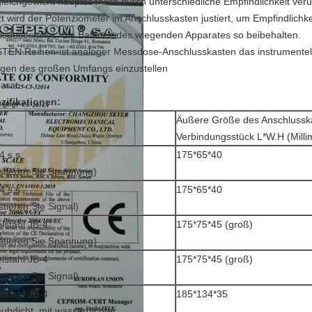
leichgewicht hauptsächlich durch unterschiedliche Empfindlichkeit ver
zt wird der Potenziometer im Anschlusskasten justiert, um Empfindlichk
sdosestalles, die Balance des wiegenden Apparates so beibehalten.
TEN Reihen-ist analoger Messdose-Anschlusskasten das instrumentelle
gen des großen Umfangs einzustellen
arat.
zifikationen:
Äußere Größe des Anschlussk
Verbindungsstück L*W.H (Milli
4 s.s.
175*65*40
stieren Sie Spannung)
4 s.s.
175*65*40
stieren Sie Signal)
lstahl JB-4
175*75*45 (groß)
stieren Sie Spannung)
lstahl JB-4
175*75*45 (groß)
stieren Sie Signal)
lstahl JB-4
185*134*35
aubdicht, mit wasserdichter