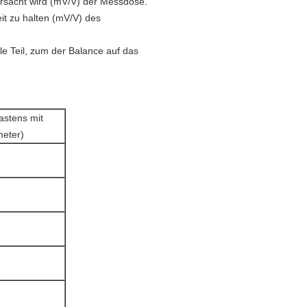
ursacht wird (mV/V) der Messdose.
eit zu halten (mV/V) des
 Teil, zum der Balance auf das
astens mit
meter)