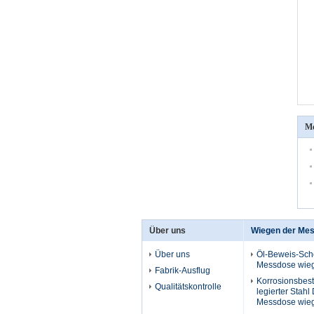
Me
Über uns
Wiegen der Me
Über uns
Öl-Beweis-Sche
Messdose wieg
Fabrik-Ausflug
Korrosionsbes
Qualitätskontrolle
legierter Stahl 
Messdose wieg