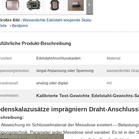
Großes Bild :
Wasserdichte Edelstahl-wiegende Skala-
Teile
Bestpreis
führliche Produkt-Beschreibung
nzelteil:
EdelstahlAnschlusskasten
Material:
npassungsmodus:
singal Anpassung oder Spannung
wasserdichter Grad
ssdoseart:
analog oder digital
Art:
Kalibrierte Test-Gewichte
Edelstahl-Gewichts-Sa
rvorheben:
,
denskalazusätze imprägniern Draht-Anschlussk
chreibung:
 Abweichung im Schlüsselmaterial der Messdose existiert----Belastung
tigungstechnik, Parameter jeder Messdose sind variabel. Es ist in der