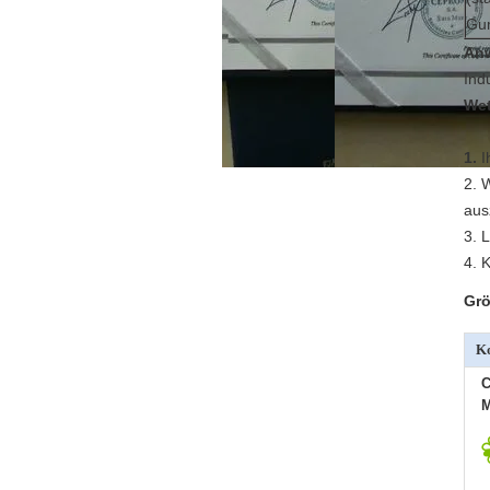
Gum
An
Ind
Wet
1.
I
2. 
aus
3. 
4. 
Grö
Ko
C
M