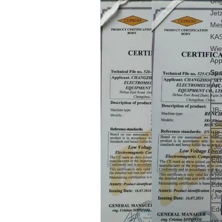
Ung
Jet
Mes
KAS
Wie
App
Spe
Art
JB-
(Ju
JB-
(Ju
Ede
(Ju
Ede
(Ju
Ede
(st