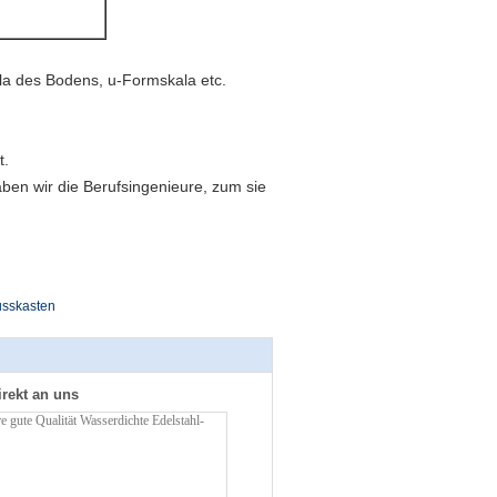
la des Bodens, u-Formskala etc.
t.
aben wir die Berufsingenieure, zum sie
usskasten
irekt an uns