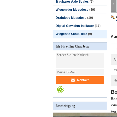
Tragbarer Axle Scales
(9)
Wiegen der Messdose
(49)
Drahtlose Messdose
(10)
Digital-Gewichts-Indikator
(17)
Wiegende Skala-Teile
(9)
Aus
Ich bin online Chat Jetzt
Ei
A
Me
Kontakt
He
Bo
Bes
Wie
Bescheinigung
Fer