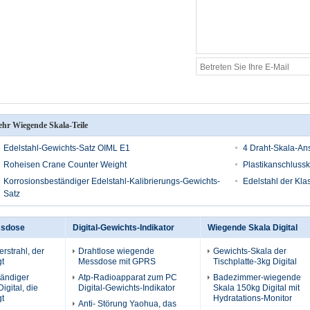
hr Wiegende Skala-Teile
Edelstahl-Gewichts-Satz OIML E1
4 Draht-Skala-An
Roheisen Crane Counter Weight
Plastikanschlussk
Korrosionsbeständiger Edelstahl-Kalibrierungs-Gewichts-
Edelstahl der Kl
Satz
ssdose
Digital-Gewichts-Indikator
Wiegende Skala Digital
rstrahl, der
Drahtlose wiegende
Gewichts-Skala der
t
Messdose mit GPRS
Tischplatte-3kg Digital
tändiger
Atp-Radioapparat zum PC
Badezimmer-wiegende
Digital, die
Digital-Gewichts-Indikator
Skala 150kg Digital mit
t
Hydratations-Monitor
Anti- Störung Yaohua, das