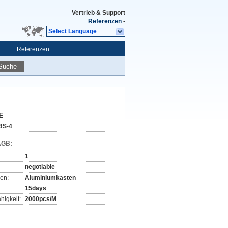
Vertrieb & Support
Referenzen
-
Select Language
Referenzen
Suche
E
BS-4
AGB:
1
negotiable
en:
Aluminiumkasten
15days
higkeit:
2000pcs/M