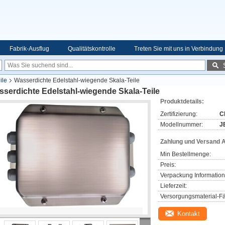
Fabrik-Ausflug
Qualitätskontrolle
Treten Sie mit uns in Verbindung
ile
Wasserdichte Edelstahl-wiegende Skala-Teile
serdichte Edelstahl-wiegende Skala-Teile
Produktdetails:
Zertifizierung:
C
Modellnummer:
J
Zahlung und Versand 
Min Bestellmenge:
Preis:
Verpackung Information
Lieferzeit:
Versorgungsmaterial-Fä
Kontakt