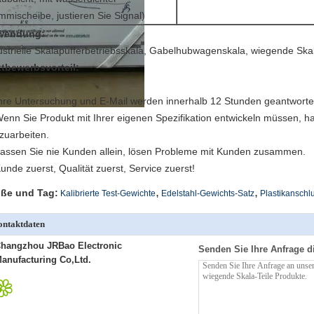
mischeibe, justieren Sie Signal)
wendung:
ustrielle Skalapufferbetriebsskala, Gabelhubwagenskala, wiegende Ska
tbewerbsvorteil:
hre Untersuchung und E-Mail werden innerhalb 12 Stunden geantworte
Wenn Sie Produkt mit Ihrer eigenen Spezifikation entwickeln müssen, h
zuarbeiten.
Lassen Sie nie Kunden allein, lösen Probleme mit Kunden zusammen.
Kunde zuerst, Qualität zuerst, Service zuerst!
,
,
ße und Tag:
Kalibrierte Test-Gewichte
Edelstahl-Gewichts-Satz
Plastikanschl
ntaktdaten
hangzhou JRBao Electronic
Senden Sie Ihre Anfrage d
anufacturing Co,Ltd.