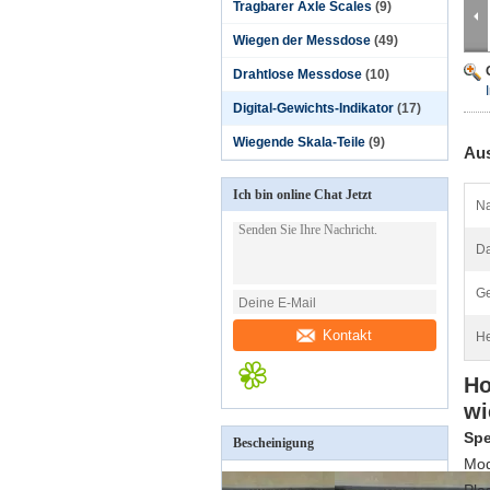
Tragbarer Axle Scales
(9)
Wiegen der Messdose
(49)
Drahtlose Messdose
(10)
Digital-Gewichts-Indikator
(17)
Wiegende Skala-Teile
(9)
Aus
Ich bin online Chat Jetzt
N
Da
Ge
Kontakt
He
Ho
wi
Spe
Bescheinigung
Mod