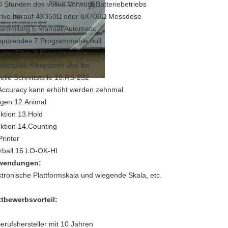
0 Stunden des vollen VorwurfsBatteriebetriebs
rive herauf 4X350Ω oder 8X700Ω Messdose
ammlung 6.Manual/Automatic
spürendes 7.Programmable null
italer Filter 8.Programmable
electable Kilogramm und lbs
ielle Schnittstelle 10.RS-232
Accuracy kann erhöht werden zehnmal
gen 12.Animal
ktion 13.Hold
ktion 14.Counting
Printer
zball 16.LO-OK-HI
wendungen:
ktronische Plattformskala und wiegende Skala, etc.
tbewerbsvorteil:
erufshersteller mit 10 Jahren