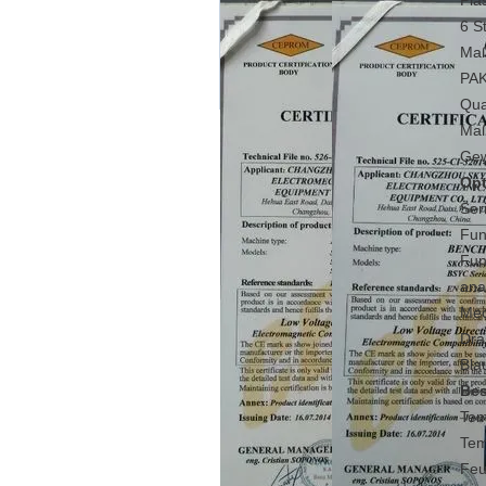
Pla
6 S
Ma
PA
Qua
Maß
Gew
Opt
Ser
Fun
Fun
ana
Mec
Dra
Bla
Bes
Tem
Tem
Feu