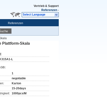
Vertrieb & Support
Referenzen
-
Select Language
Referenzen
Suche
-Skala
e Plattform-Skala
E
K315A1-L
AGB:
1
negotiable
en:
Karton
15-20days
higkeit:
1000pcs/M