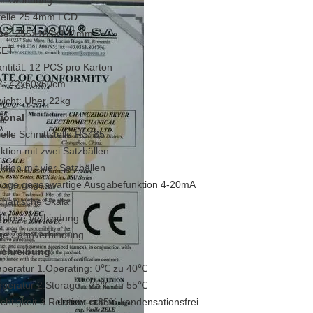
stikwohnung
telle 25.4mm LCD
ße: 256×165×130mm
KET
ntität: 12 PCS pro Karton
: 42x60x60cm
icht: Über 22kg
ional
ielle Schnittstelle RS485
ktion mit zwei Satzbällen
ktion mit vier Satzbällen
loge gegenwärtige Ausgabefunktion 4-20mA
hanische Skala
htlose Verbindung
ue Zahnverbindung
chreibung:
peratur 1.Operating: 0℃ zu 40℃
peratur 2.Storage: -25℃ zu 55℃
chtigkeit 3.Relative: ≤ 85% kondensationsfrei