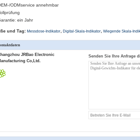
OEM-/ODMservice annehmbar
Vollprüfung
Garantie: ein Jahr
,
,
ße und Tag:
Messdose-Indikator
Digital-Skala-Indikator
Wiegende Skala-Indik
ntaktdaten
hangzhou JRBao Electronic
Senden Sie Ihre Anfrage d
anufacturing Co,Ltd.