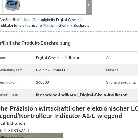
Großes Bild :
Hohe Genauigkeits-Digital-Gewichts-
Indikator für elektronische Plattform-Skala
Bestpreis
führliche Produkt-Beschreibung
ame:
Digital-Gewichts-Indikator
Art:
rstellungsart:
6-digit 25.4mm LCD
Material:
nauigkeit:
300000
Stromversorgung:
Messdose-Indikator
Digital-Skala-Indikator
rvorheben:
,
he Präzision wirtschaftlicher elektronischer L
egend/Kontrolleur Indicator A1-L wiegend
zifikationen:
ell: XK315A1-L