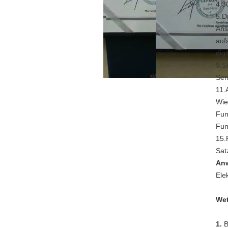
4,3
5.D
Ans
auf
dig
9.S
Ser
11.
Wie
Fun
Fun
15.
Sat
An
Ele
Wet
1.
B