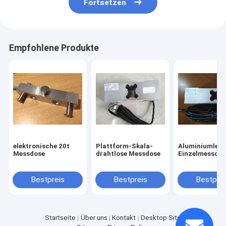
Fortsetzen
Empfohlene Produkte
elektronische 20t
Plattform-Skala-
Aluminiumlegi
Messdose
drahtlose Messdose
Einzelmessdos
Bestpreis
Bestpreis
Bestprei
Startseite
Über uns
Kontakt
Desktop Site