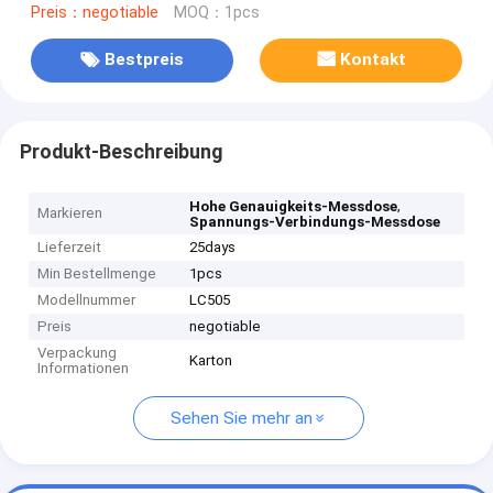
Preis：negotiable
MOQ：1pcs
Bestpreis
Kontakt
Produkt-Beschreibung
,
Hohe Genauigkeits-Messdose
Markieren
Spannungs-Verbindungs-Messdose
Lieferzeit
25days
Min Bestellmenge
1pcs
Modellnummer
LC505
Preis
negotiable
Verpackung
Karton
Informationen
Sehen Sie mehr an