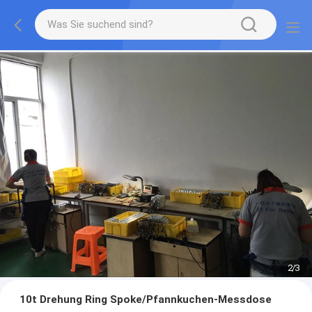
2
/
3
10t Drehung Ring Spoke/Pfannkuchen-Messdose