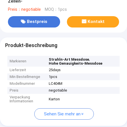
Zellen-
Preis：negotiable
MOQ：1pcs
Bestpreis
Kontakt
Produkt-Beschreibung
,
Strahln-Art Messdose
Markieren
Hohe Genauigkeits-Messdose
Lieferzeit
25days
Min Bestellmenge
1pcs
Modellnummer
LC404M
Preis
negotiable
Verpackung
Karton
Informationen
Sehen Sie mehr an