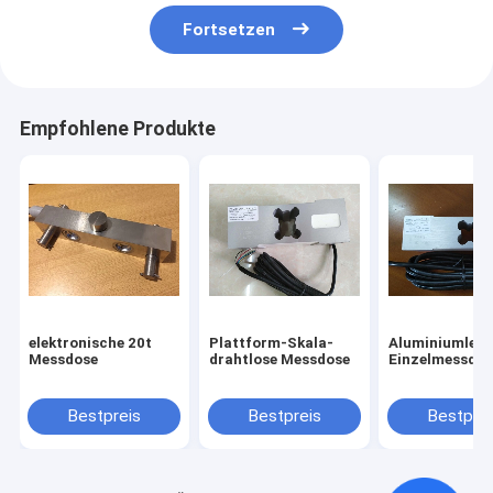
Fortsetzen
Empfohlene Produkte
elektronische 20t
Plattform-Skala-
Aluminiumlegi
Messdose
drahtlose Messdose
Einzelmessdos
Bestpreis
Bestpreis
Bestprei