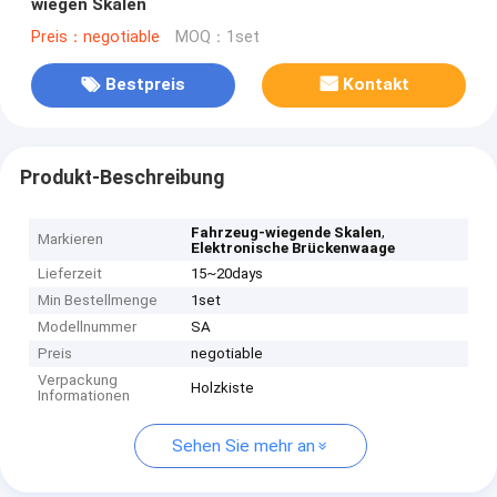
wiegen Skalen
Preis：negotiable
MOQ：1set
Bestpreis
Kontakt
Produkt-Beschreibung
,
Fahrzeug-wiegende Skalen
Markieren
Elektronische Brückenwaage
Lieferzeit
15~20days
Min Bestellmenge
1set
Modellnummer
SA
Preis
negotiable
Verpackung
Holzkiste
Informationen
Sehen Sie mehr an