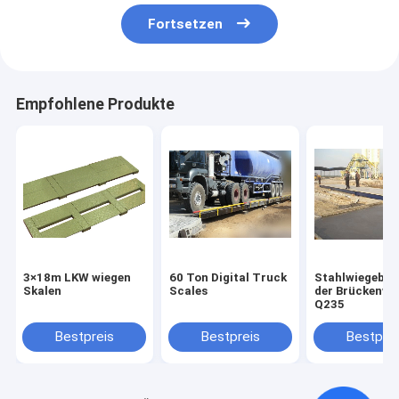
Fortsetzen
Empfohlene Produkte
3×18m LKW wiegen
60 Ton Digital Truck
Stahlwiegebrü
Skalen
Scales
der Brückenwa
Q235
Bestpreis
Bestpreis
Bestprei