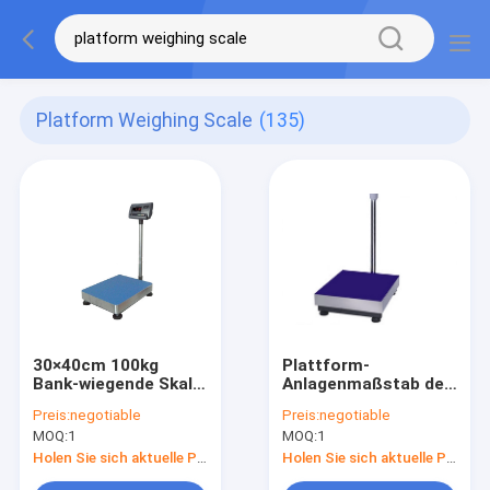
Platform Weighing Scale
(135)
30×40cm 100kg
Plattform-
Bank-wiegende Skala
Anlagenmaßstab des
Edelstahl-304
Edelstahl-150kg
Preis:
negotiable
Preis:
negotiable
MOQ:
1
MOQ:
1
Holen Sie sich aktuelle Preis
Holen Sie sich aktuelle Preis