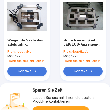
Wiegende Skala des
Hohe Genauigkeit
Edelstahl-
LED/LCD-Anzeigen-
300x400mm der
Bank-wiegende Skala
Preis:
negotiable
Preis:
Negotitation
Bank-150kg
MOQ:
1set
MOQ:
1set
Holen Sie sich aktuelle Preis
Holen Sie sich aktuelle Preis
Kontakt
Kontakt
Sparen Sie Zeit
Lassen Sie uns mit Ihnen die besten
Produkte kontaktieren.