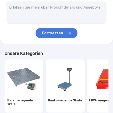
Elektronische Balancen-Skala
Digital Crane Scale
Tragbarer Axle Scales
Fortsetzen
Wiegen der Messdose
Drahtlose Messdose
Unsere Kategorien
Digital-Gewichts-Indikator
Wiegende Skala-Teile
Boden-wiegende
Bank-wiegende Skala
LKW-wiegende
Skala