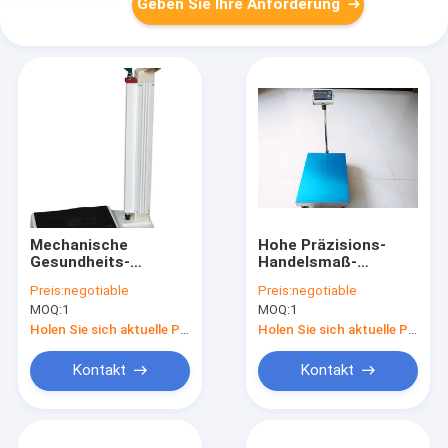
Geben Sie Ihre Anforderung
Mechanische
Hohe Präzisions-
Gesundheits-
Handelsmaß-
wiegende Skalen des
Plattform-
Preis:
negotiable
Preis:
negotiable
legierten Stahl-120kg
Anlagenmaßstab
MOQ:
1
MOQ:
1
Holen Sie sich aktuelle Preis
Holen Sie sich aktuelle Preis
Kontakt
Kontakt