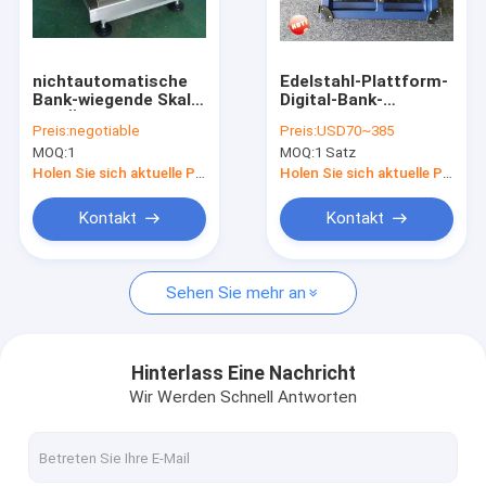
Fabrik-Ausflug
Qualitätskontrolle
nichtautomatische
Edelstahl-Plattform-
Bank-wiegende Skala
Digital-Bank-
Treten Sie mit uns in Verbindung
des Ölfass-0.6t
wiegende Skala
Preis:
negotiable
Preis:
USD70~385
MOQ:
1
MOQ:
1 Satz
Fordern Sie ein Zitat
Holen Sie sich aktuelle Preis
Holen Sie sich aktuelle Preis
Kontakt
Kontakt
Boden-wiegende Skala
Sehen Sie mehr an
Bank-wiegende Skala
LKW-wiegende Skala
Hinterlass Eine Nachricht
Wir Werden Schnell Antworten
Wiegende Skala Digital
Gabelhubwagen-Skalen