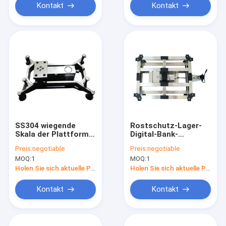
Kontakt
Kontakt
SS304 wiegende
Rostschutz-Lager-
Skala der Plattform-
Digital-Bank-
40×50cm der Bank-
wiegende Skala
Preis:
negotiable
Preis:
negotiable
200kg
MOQ:
1
MOQ:
1
Holen Sie sich aktuelle Preis
Holen Sie sich aktuelle Preis
Kontakt
Kontakt