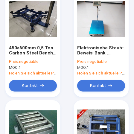
450×600mm 0,5 Ton
Elektronische Staub-
Carbon Steel Bench
Beweis-Bank-
Weighing-Skala
wiegende Skala
Preis:
negotiable
Preis:
negotiable
MOQ:
1
MOQ:
1
Holen Sie sich aktuelle Preis
Holen Sie sich aktuelle Preis
Kontakt
Kontakt
Haus
Produkte
Über uns